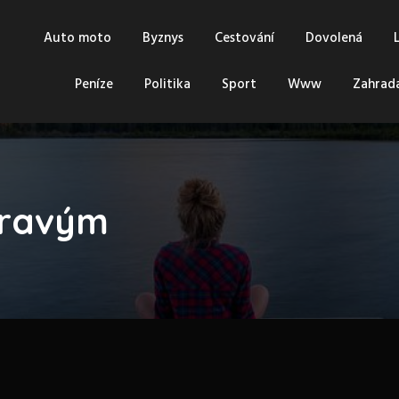
Auto moto
Byznys
Cestování
Dovolená
Peníze
Politika
Sport
Www
Zahrad
pravým