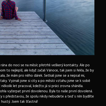
rána do noci se na měsíc přetrhli veškerý kontakty. Ale po
om to nejlepší, ale když začali Vánoce, tak jsem si řekla, že by
ala, že mám pro něho dárek. Setkali jsme se a nepsal mi,
taky. Vyznali jsme si city a po měsíci vztahu jsme se k sobě
 několik let pracoval, kdežto já si práci zrovna sháněla.
mohla vyčerpat první dovolenou. Byla to naše první dovolená.
y s představou, že spolu nikdy nebudete a teď s ním bydlíte
 hustý. Jsem tak šťastná!