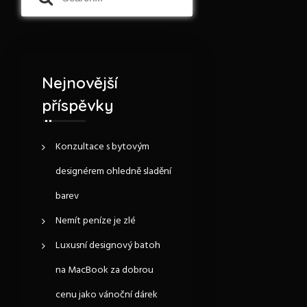
e
e
a
a
r
r
c
c
h
h
f
Nejnovější
o
příspěvky
r
:
Konzultace s bytovým
designérem ohledně sladění
barev
Nemít peníze je zlé
Luxusní designový batoh
na MacBook za dobrou
cenu jako vánoční dárek