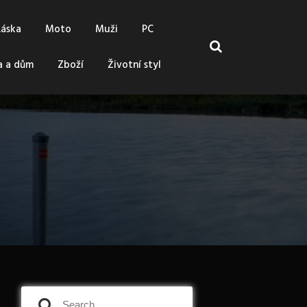
Láska
Moto
Muži
PC
a a dům
Zboží
Životní styl
S
S