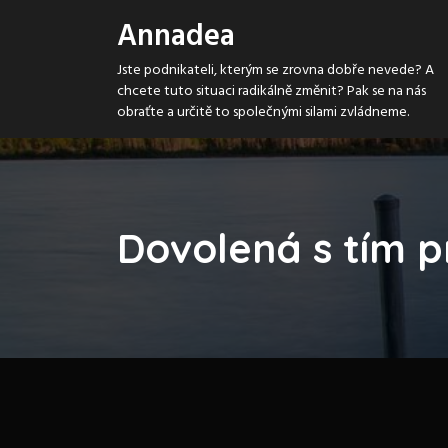
S
Annadea
k
i
Jste podnikateli, kterým se zrovna dobře nevede? A
p
chcete tuto situaci radikálně změnit? Pak se na nás
t
obraťte a určitě to společnými silami zvládneme.
o
c
o
n
t
e
Dovolená s tím 
n
t