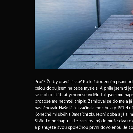
Proč? Že by pravá láska? Po každodenním psaní od 
celou dobu jsem na tebe myslela. A přála jsem ti jen
se mohlo stát, abychom se viděli. Tak jsem mu naps
protože mě nechtěl trápit. Zamiloval se do mě a já 
nastěhovali.
Naše láska začínala moc hezky. Přítel už
Konečně mi uběhla 3měsíční zkušební doba a já si 
Stále to nechápu. Jste zamilovaný do muže dva rok
a plánujete svou společnou první dovolenou. Je to