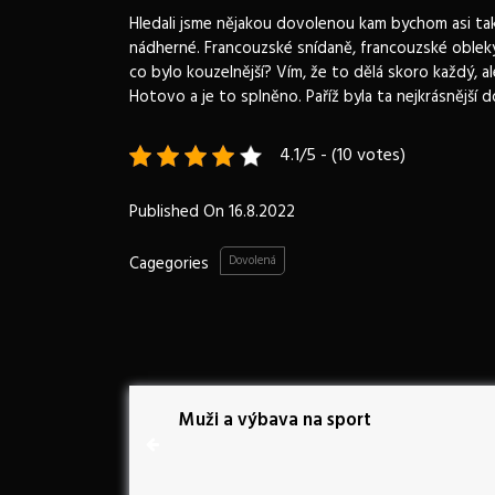
Hledali jsme nějakou dovolenou kam bychom asi tak 
nádherné. Francouzské snídaně, francouzské obleky 
co bylo kouzelnější? Vím, že to dělá skoro každý, a
Hotovo a je to splněno. Paříž byla ta nejkrásnější
4.1/5 - (10 votes)
Published On
16.8.2022
Cagegories
Dovolená
N
P
Muži a výbava na sport
r
a
e
v