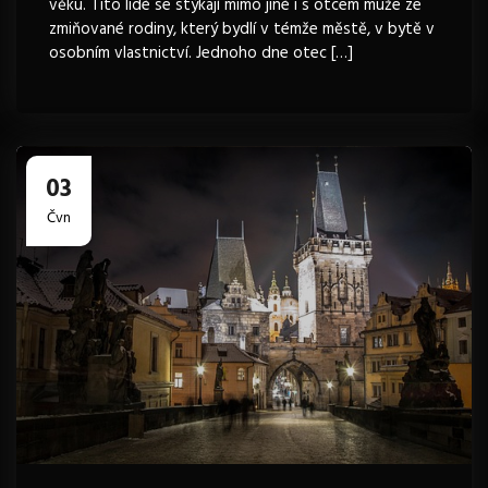
věku. Tito lidé se stýkají mimo jiné i s otcem muže ze
zmiňované rodiny, který bydlí v témže městě, v bytě v
osobním vlastnictví. Jednoho dne otec […]
03
Čvn