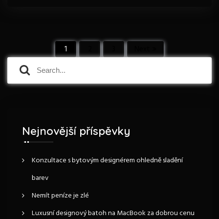
S
1
2
3
Next
S
S
t
e
e
a
a
r
r
r
c
c
á
h
h
f
Nejnovější příspěvky
n
o
r
k
:
Konzultace s bytovým designérem ohledně sladění
barev
o
Nemít peníze je zlé
v
Luxusní designový batoh na MacBook za dobrou cenu