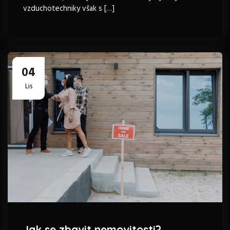
vzduchotechniky však s […]
04
Lis
Jak se zbavit nemovitosti?