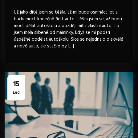
Už jako dítě jsem se těšila, až mi bude osmnáct let a
budu moct konečně řídit auto. Těšila jsem se, až budu
moct dělat autoškolu a později mít i vlastní auto. To
jsem měla slíbené od maminky, když se mi podaří
úspěšně dodělat autoškolu. Sice se nejednalo o skvělé
a nové auto, ale stačilo by […]
15
Led