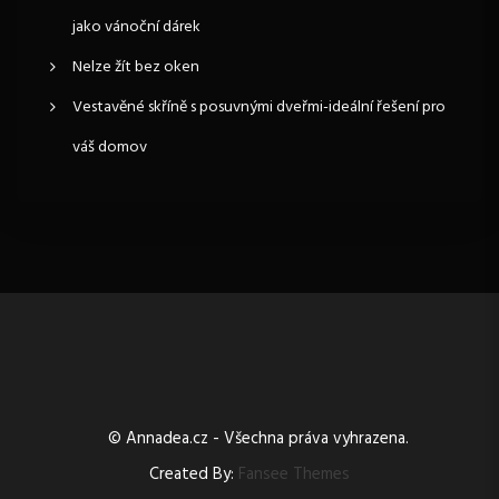
á
jako vánoční dárek
n
Nelze žít bez oken
Vestavěné skříně s posuvnými dveřmi-ideální řešení pro
í
váš domov
p
ř
í
s
p
ě
© Annadea.cz - Všechna práva vyhrazena.
v
Created By:
Fansee Themes