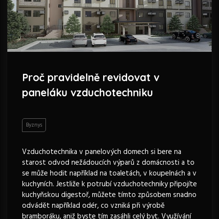
Proč pravidelně revidovat v
paneláku vzduchotechniku
Byznys
Vzduchotechnika v panelových domech si bere na
starost odvod nežádoucích výparů z domácnosti a to
se může hodit například na toaletách, v koupelnách a v
kuchyních. Jestliže k potrubí vzduchotechniky připojíte
kuchyňskou digestoř, můžete tímto způsobem snadno
odvádět například odér, co vzniká při výrobě
bramboráku, aniž byste tím zasáhli celý byt. Využívání