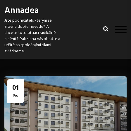
S
Annadea
k
i
Jste podnikateli, kterým se
p
zrovna dobře nevede? A
t
chcete tuto situaci radikálně
o
změnit? Pak se na nás obraťte a
c
určitě to společnými silami
o
zvládneme.
n
t
e
n
t
01
Pro