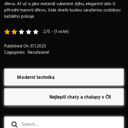
dřeva. Ať už si jako materiál vyberete dýhu, elegantní sklo či
přírodní masivní dřevo, Vaše dveře budou zaručenou ozdobou
každého pokoje.
2/5 - (1 vote)
Published On
31.1.2025
Cagegories
Nezařazené
N
P
Moderní technika
r
a
e
v
N
Nejlepší chaty a chalupy v ČR
v
i
e
o
x
i
u
t
S
s
P
S
g
e
P
o