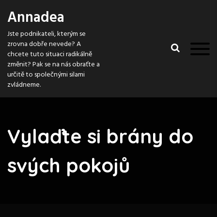
S
Annadea
k
i
Jste podnikateli, kterým se
p
zrovna dobře nevede? A
t
chcete tuto situaci radikálně
o
změnit? Pak se na nás obraťte a
c
určitě to společnými silami
o
zvládneme.
n
t
e
n
Vylaďte si brány do
t
svých pokojů