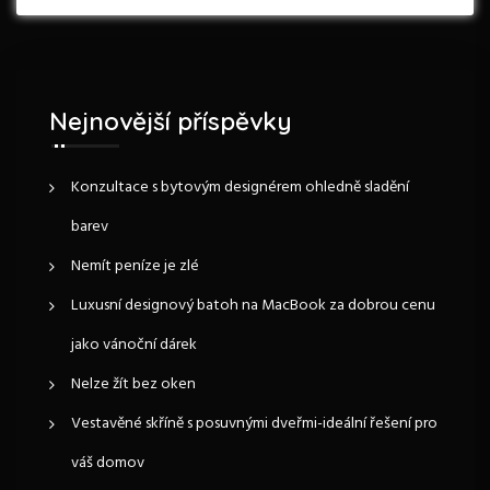
e
a
o
s
a
a
r
s
t
r
c
t
c
c
h
h
f
Nejnovější příspěvky
e
o
r
p
:
Konzultace s bytovým designérem ohledně sladění
barev
r
Nemít peníze je zlé
o
Luxusní designový batoh na MacBook za dobrou cenu
p
jako vánoční dárek
ř
Nelze žít bez oken
Vestavěné skříně s posuvnými dveřmi-ideální řešení pro
í
váš domov
s