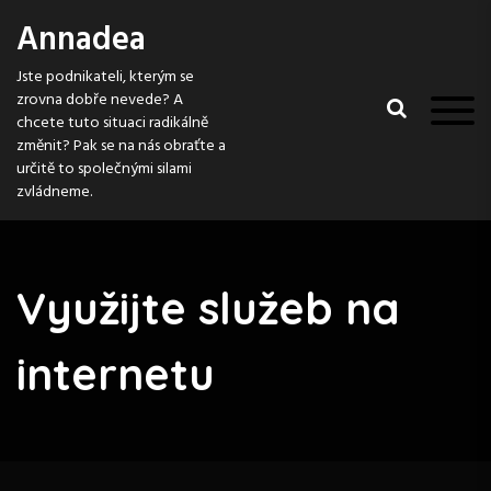
S
Annadea
k
i
Jste podnikateli, kterým se
p
zrovna dobře nevede? A
t
chcete tuto situaci radikálně
o
změnit? Pak se na nás obraťte a
c
určitě to společnými silami
o
zvládneme.
n
t
e
n
Využijte služeb na
t
internetu