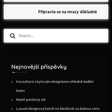
v
v
i
N
Připravte se na mrazy důkladně
o
e
i
u
x
s
t
g
P
S
P
S
o
e
o
e
a
s
a
s
a
t
r
t
r
c
c
c
h
h
e
f
Nejnovější příspěvky
o
p
r
:
Konzultace s bytovým designérem ohledně sladění
r
barev
o
Nemít peníze je zlé
p
Luxusní designový batoh na MacBook za dobrou cenu