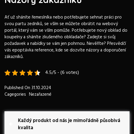
Ať už sháníte řemeslníka nebo potřebujete sehnat práci pro
svou partu zedníků, se vším se můžete obrátit na webový
portál, který vám se vším pomůže. Potřebujete nový obklad do
koupelny a sháníte zkušeného obkladače? Zadejte si svůj
požadavek a nabídky se vám jen pohrnou. Nevěříte? Přesvědčí
vás
epoptávka reference
, kde se dozvíte názory a doporučení
zákazníků.
4.5/5 - (6 votes)
Published On
31.10.2024
Cagegories
Nezařazené
N
P
Každý produkt od nás je mimořádně působivá
r
kvalita
a
e