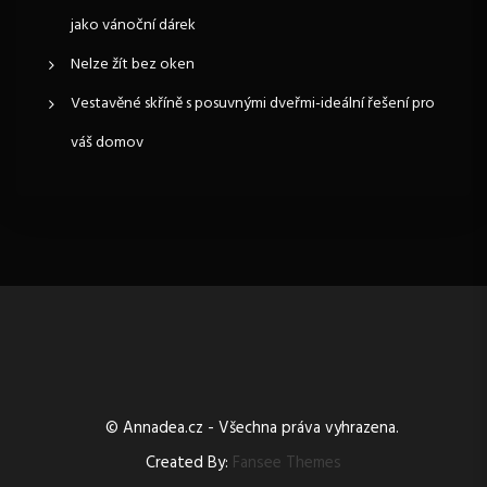
jako vánoční dárek
ř
Nelze žít bez oken
í
Vestavěné skříně s posuvnými dveřmi-ideální řešení pro
s
váš domov
p
ě
v
e
k
© Annadea.cz - Všechna práva vyhrazena.
Created By:
Fansee Themes